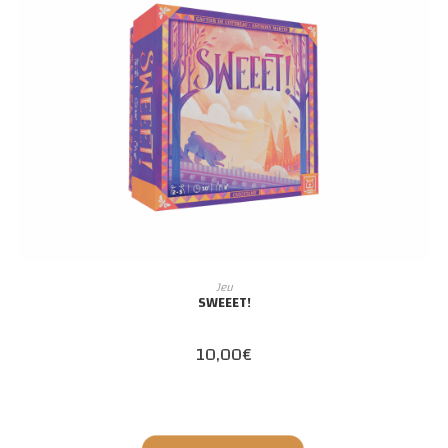
AJOUTER AU PANIER
Jeu
SWEEET!
10,00
€