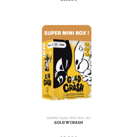
AJOUTER AU PANIER
Gamme Super Mini Box
,
Jeu
GOLD’N’CRASH