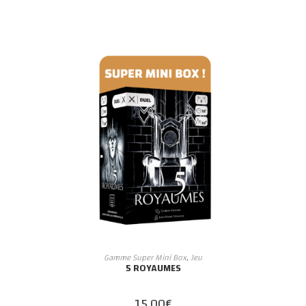
AJOUTER AU PANIER
Gamme Super Mini Box
,
Jeu
5 ROYAUMES
15,00
€