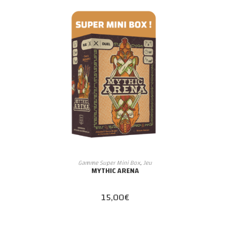
AJOUTER AU PANIER
Gamme Super Mini Box
,
Jeu
MYTHIC ARENA
15,00
€