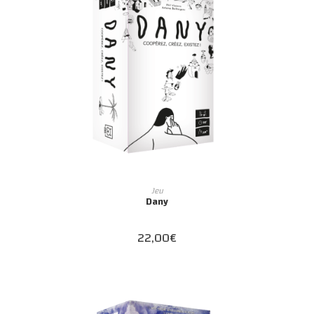
AJOUTER AU PANIER
Jeu
Dany
22,00
€