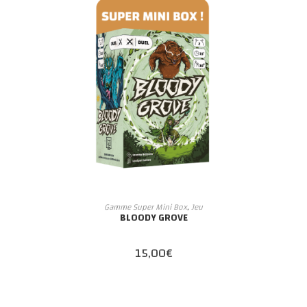
AJOUTER AU PANIER
Gamme Super Mini Box
,
Jeu
BLOODY GROVE
15,00
€