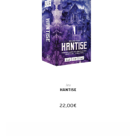
AJOUTER AU PANIER
Jeu
HANTISE
22,00
€