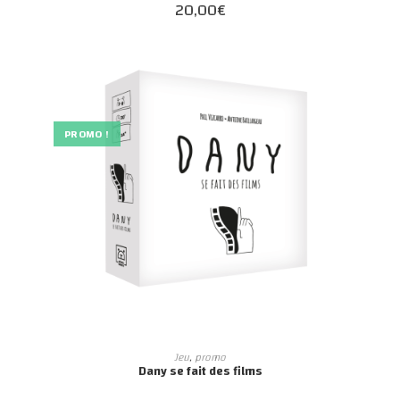
20,00
€
PROMO !
AJOUTER AU PANIER
Jeu
,
promo
Dany se fait des films