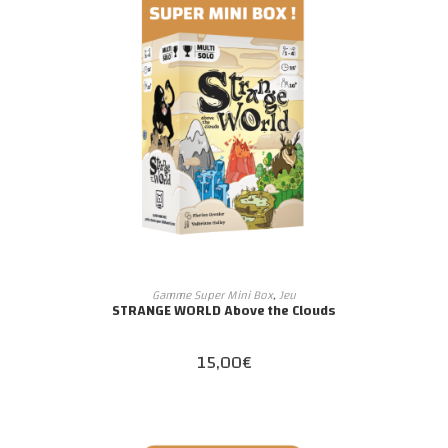
AJOUTER AU PANIER
Gamme Super Mini Box
,
Jeu
STRANGE WORLD Above the Clouds
15,00
€