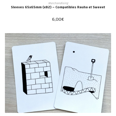
AJOUTER AU PANIER
Merchandising
Sleeves 65x65mm (x82) – Compatibles Rauha et Sweeet
6,00
€