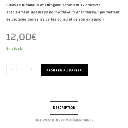
Sleeves Nidavellir et Thingvellir
contient 172 sleeves
spécialement
adaptées pour Nidavellir et Thingvellir
permettant
de protéger toutes les cartes du jeu et de son extension.
12,00
€
En stock
quantité
-
+
AJOUTER AU PANIER
de
Sleeves
Nidavellir
&
Thingvellir
DESCRIPTION
(x172)
INFORMATIONS COMPLÉMENTAIRES