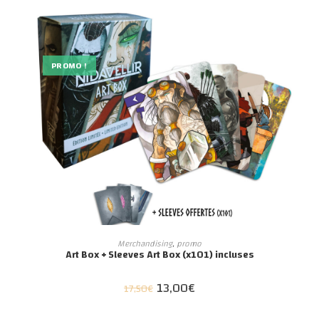
PROMO !
AJOUTER AU PANIER
Merchandising
,
promo
Art Box + Sleeves Art Box (x101) incluses
13,00
€
Le
Le
17,50
€
prix
prix
initial
actuel
était :
est :